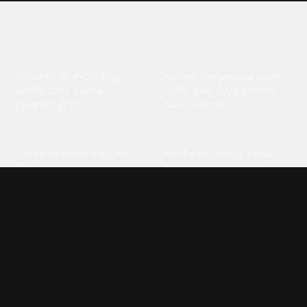
Explore different wallpaper
categories
Animals
Anime
Butterfly
·
Wolf
·
Cat
·
Dog
·
Kuromi
·
Cinnamoroll
·
Itachi
·
Gorilla
·
Cute panda
·
Luffy gear 5
·
My melody
·
Leopard print
Sanrio
·
Alastor
Bollywood
Brands
Srk
·
Hindi
·
Bhoot
·
Vijay hd
·
Msi
·
Razer
·
Stussy
·
Versace
·
Desi
·
Meri maa
·
Jawan
Supreme
·
hello kittys
·
Oneplus
Cars & Vehicles
Comics
Jdm
·
Hot wheels
·
Bmw 4k
·
Cartoon
·
Stitchs
·
Marvel
·
Zx10r
·
Car photos
·
Bmw car
Steven universe
·
·
Bugatti chiron
Powerpuff girls
·
Spiderman 4k
·
Lobo
Designs
Drawings