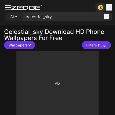
All
Celestial_sky
Download HD Phone
Wallpapers For Free
Wallpapers
Filters (1)
10
10
10
10
10
10