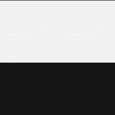
Explore different wallpaper
categories
Animals
Anime
Butterfly
·
Wolf
·
Cat
·
Dog
·
Kuromi
·
Cinnamoroll
·
Itachi
·
Gorilla
·
Cute panda
·
Luffy gear 5
·
My melody
·
Leopard print
Sanrio
·
Alastor
Bollywood
Brands
Srk
·
Hindi
·
Bhoot
·
Vijay hd
·
Msi
·
Razer
·
Stussy
·
Versace
·
Desi
·
Meri maa
·
Jawan
Supreme
·
hello kittys
·
Oneplus
Cars & Vehicles
Comics
Jdm
·
Hot wheels
·
Bmw 4k
·
Cartoon
·
Stitchs
·
Marvel
·
Zx10r
·
Car photos
·
Bmw car
Steven universe
·
·
Bugatti chiron
Powerpuff girls
·
Spiderman 4k
·
Lobo
Designs
Drawings