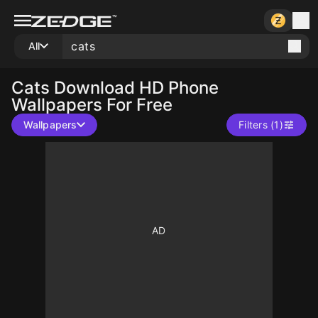
All
Cats
Download HD Phone
Wallpapers For Free
Wallpapers
Filters (1)
10
10
10
10