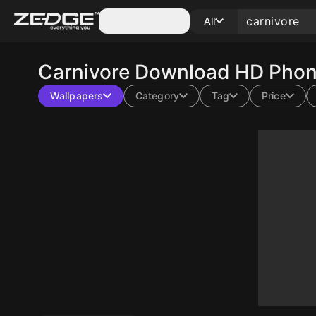
Categories
All
Carnivore
Download HD Phone
Wallpapers
Category
Tag
Price