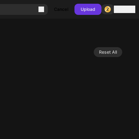
Sign in
Cancel
Upload
Reset All
10