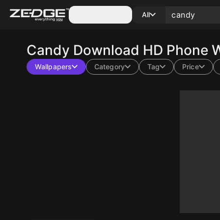
Categories
All
Candy
Download HD Phone Wa
Wallpapers
Category
Tag
Price
10
10
10
10