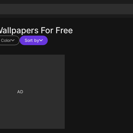
llpapers For Free
Color
Sort by
10
10
10
10
10