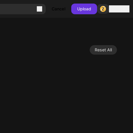
Sign in
Cancel
Upload
Reset All
10
10
10
10