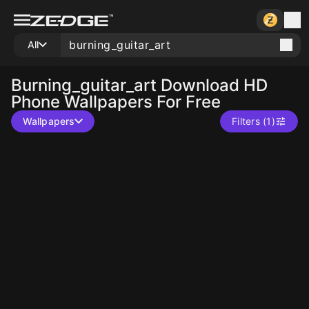
All
Burning_guitar_art
Download HD
Phone Wallpapers For Free
Wallpapers
Filters (1)
10