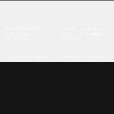
Explore different wallpaper
categories
Animals
Anime
Butterfly
·
Wolf
·
Cat
·
Dog
·
Kuromi
·
Cinnamoroll
·
Itachi
·
Gorilla
·
Cute panda
·
Luffy gear 5
·
My melody
·
Leopard print
Sanrio
·
Alastor
Bollywood
Brands
Srk
·
Hindi
·
Bhoot
·
Vijay hd
·
Msi
·
Razer
·
Stussy
·
Versace
·
Desi
·
Meri maa
·
Jawan
Supreme
·
hello kittys
·
Oneplus
Cars & Vehicles
Comics
Jdm
·
Hot wheels
·
Bmw 4k
·
Cartoon
·
Stitchs
·
Marvel
·
Zx10r
·
Car photos
·
Bmw car
Steven universe
·
·
Bugatti chiron
Powerpuff girls
·
Spiderman 4k
·
Lobo
Designs
Drawings