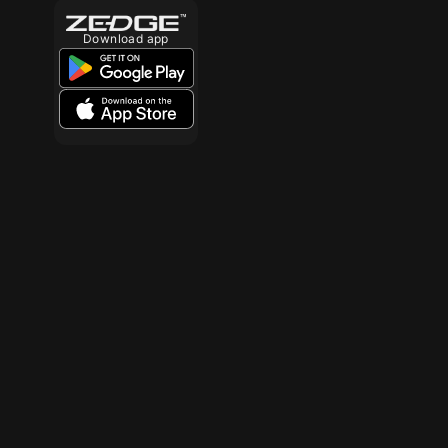
Download app
10
10
10