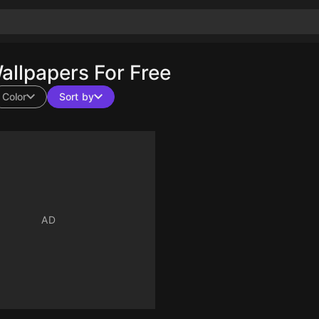
llpapers For Free
Color
Sort by
10