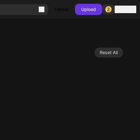
Sign in
Cancel
Upload
Reset All
10