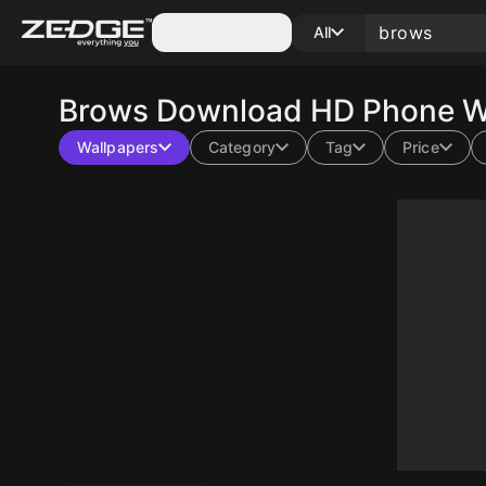
Categories
All
Brows
Download HD Phone Wa
Wallpapers
Category
Tag
Price