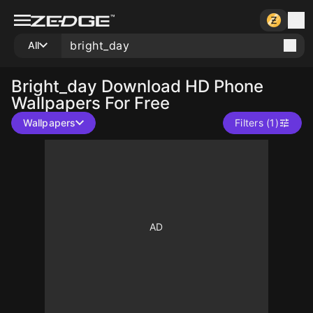
All
Bright_day
Download HD Phone
Wallpapers For Free
Wallpapers
Filters (1)
10
10
10
10
10