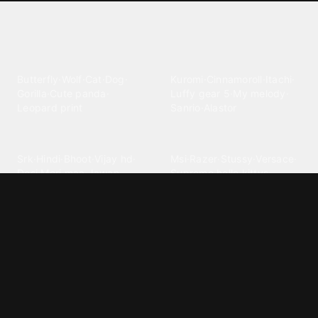
Explore different wallpaper
categories
Animals
Anime
Butterfly
·
Wolf
·
Cat
·
Dog
·
Kuromi
·
Cinnamoroll
·
Itachi
·
Gorilla
·
Cute panda
·
Luffy gear 5
·
My melody
·
Leopard print
Sanrio
·
Alastor
Bollywood
Brands
Srk
·
Hindi
·
Bhoot
·
Vijay hd
·
Msi
·
Razer
·
Stussy
·
Versace
·
Desi
·
Meri maa
·
Jawan
Supreme
·
hello kittys
·
Oneplus
Cars & Vehicles
Comics
Jdm
·
Hot wheels
·
Bmw 4k
·
Cartoon
·
Stitchs
·
Marvel
·
Zx10r
·
Car photos
·
Bmw car
Steven universe
·
·
Bugatti chiron
Powerpuff girls
·
Spiderman 4k
·
Lobo
Designs
Drawings