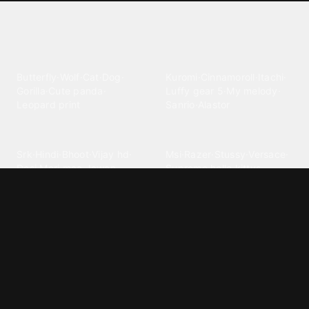
Explore different wallpaper
categories
Animals
Anime
Butterfly
·
Wolf
·
Cat
·
Dog
·
Kuromi
·
Cinnamoroll
·
Itachi
·
Gorilla
·
Cute panda
·
Luffy gear 5
·
My melody
·
Leopard print
Sanrio
·
Alastor
Bollywood
Brands
Srk
·
Hindi
·
Bhoot
·
Vijay hd
·
Msi
·
Razer
·
Stussy
·
Versace
·
Desi
·
Meri maa
·
Jawan
Supreme
·
hello kittys
·
Oneplus
Cars & Vehicles
Comics
Jdm
·
Hot wheels
·
Bmw 4k
·
Cartoon
·
Stitchs
·
Marvel
·
Zx10r
·
Car photos
·
Bmw car
Steven universe
·
·
Bugatti chiron
Powerpuff girls
·
Spiderman 4k
·
Lobo
Designs
Drawings