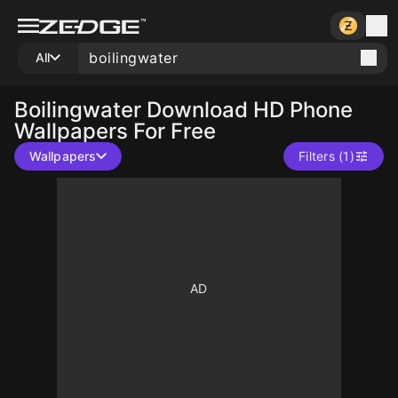
All
Boilingwater
Download HD Phone
Wallpapers For Free
Wallpapers
Filters (1)
10
10
10
10
10
10