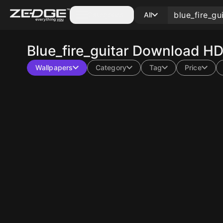
Categories
All
Blue_fire_guitar
Download HD 
Wallpapers
Category
Tag
Price
10