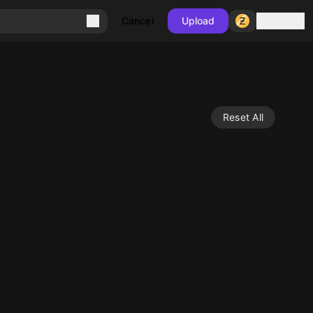
Sign in
Cancel
Upload
Reset All