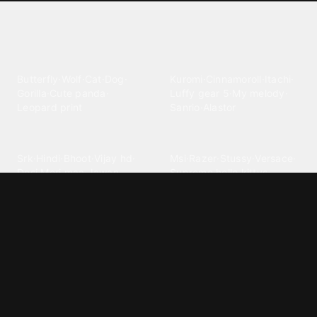
Explore different wallpaper
categories
Animals
Anime
Butterfly
·
Wolf
·
Cat
·
Dog
·
Kuromi
·
Cinnamoroll
·
Itachi
·
Gorilla
·
Cute panda
·
Luffy gear 5
·
My melody
·
Leopard print
Sanrio
·
Alastor
Bollywood
Brands
Srk
·
Hindi
·
Bhoot
·
Vijay hd
·
Msi
·
Razer
·
Stussy
·
Versace
·
Desi
·
Meri maa
·
Jawan
Supreme
·
hello kittys
·
Oneplus
Cars & Vehicles
Comics
Jdm
·
Hot wheels
·
Bmw 4k
·
Cartoon
·
Stitchs
·
Marvel
·
Zx10r
·
Car photos
·
Bmw car
Steven universe
·
·
Bugatti chiron
Powerpuff girls
·
Spiderman 4k
·
Lobo
Designs
Drawings