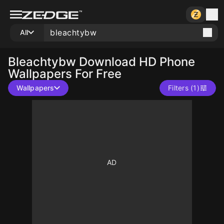
All
Bleachtybw
Download HD Phone
Wallpapers For Free
Wallpapers
Filters (1)