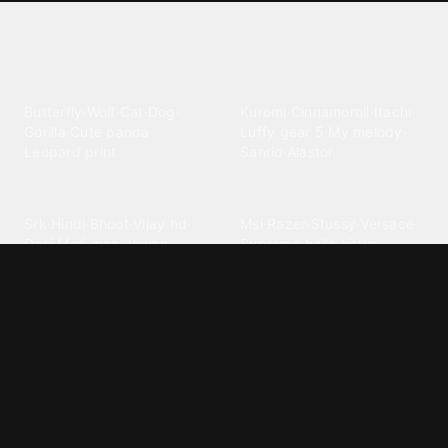
Explore different wallpaper
categories
Animals
Anime
Butterfly
·
Wolf
·
Cat
·
Dog
·
Kuromi
·
Cinnamoroll
·
Itachi
·
Gorilla
·
Cute panda
·
Luffy gear 5
·
My melody
·
Leopard print
Sanrio
·
Alastor
Bollywood
Brands
Srk
·
Hindi
·
Bhoot
·
Vijay hd
·
Msi
·
Razer
·
Stussy
·
Versace
·
Desi
·
Meri maa
·
Jawan
Supreme
·
hello kittys
·
Oneplus
Cars & Vehicles
Comics
Jdm
·
Hot wheels
·
Bmw 4k
·
Cartoon
·
Stitchs
·
Marvel
·
Zx10r
·
Car photos
·
Bmw car
Steven universe
·
·
Bugatti chiron
Powerpuff girls
·
Spiderman 4k
·
Lobo
Designs
Drawings