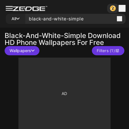
All
Black-And-White-Simple
Download
HD Phone Wallpapers For Free
Wallpapers
Filters (1)
10
10
10
10