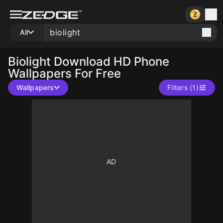
All
Biolight
Download HD Phone
Wallpapers For Free
Wallpapers
Filters (1)
1000
10
2000
10
10