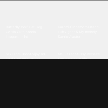
Explore different wallpaper
categories
Animals
Anime
Butterfly
·
Wolf
·
Cat
·
Dog
·
Kuromi
·
Cinnamoroll
·
Itachi
·
Gorilla
·
Cute panda
·
Luffy gear 5
·
My melody
·
Leopard print
Sanrio
·
Alastor
Bollywood
Brands
Srk
·
Hindi
·
Bhoot
·
Vijay hd
·
Msi
·
Razer
·
Stussy
·
Versace
·
Desi
·
Meri maa
·
Jawan
Supreme
·
hello kittys
·
Oneplus
Cars & Vehicles
Comics
Jdm
·
Hot wheels
·
Bmw 4k
·
Cartoon
·
Stitchs
·
Marvel
·
Zx10r
·
Car photos
·
Bmw car
Steven universe
·
·
Bugatti chiron
Powerpuff girls
·
Spiderman 4k
·
Lobo
Designs
Drawings