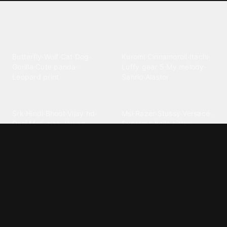
Explore different wallpaper
categories
Animals
Anime
Butterfly
·
Wolf
·
Cat
·
Dog
·
Kuromi
·
Cinnamoroll
·
Itachi
·
Gorilla
·
Cute panda
·
Luffy gear 5
·
My melody
·
Leopard print
Sanrio
·
Alastor
Bollywood
Brands
Srk
·
Hindi
·
Bhoot
·
Vijay hd
·
Msi
·
Razer
·
Stussy
·
Versace
·
Desi
·
Meri maa
·
Jawan
Supreme
·
hello kittys
·
Oneplus
Cars & Vehicles
Comics
Jdm
·
Hot wheels
·
Bmw 4k
·
Cartoon
·
Stitchs
·
Marvel
·
Zx10r
·
Car photos
·
Bmw car
Steven universe
·
·
Bugatti chiron
Powerpuff girls
·
Spiderman 4k
·
Lobo
Designs
Drawings