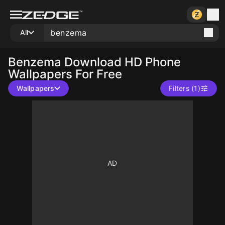
All
Benzema
Download HD Phone
Wallpapers For Free
Wallpapers
Filters (1)
10