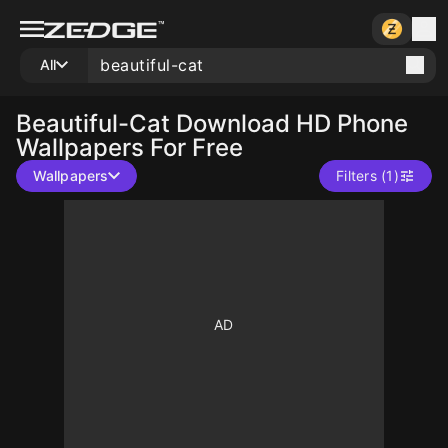
All
Beautiful-Cat
Download HD Phone
Wallpapers For Free
Wallpapers
Filters (1)
10
10
10
10