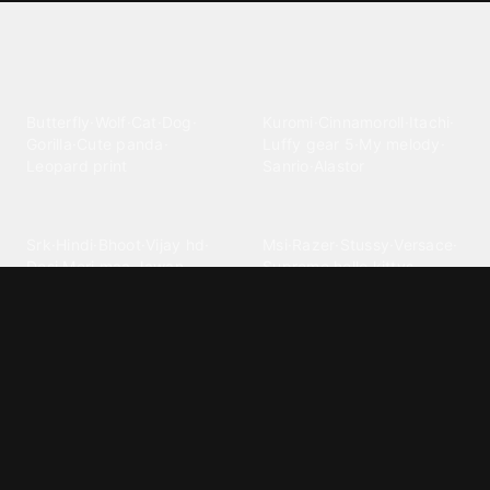
Explore different wallpaper
categories
Animals
Anime
Butterfly
·
Wolf
·
Cat
·
Dog
·
Kuromi
·
Cinnamoroll
·
Itachi
·
Gorilla
·
Cute panda
·
Luffy gear 5
·
My melody
·
Leopard print
Sanrio
·
Alastor
Bollywood
Brands
Srk
·
Hindi
·
Bhoot
·
Vijay hd
·
Msi
·
Razer
·
Stussy
·
Versace
·
Desi
·
Meri maa
·
Jawan
Supreme
·
hello kittys
·
Oneplus
Cars & Vehicles
Comics
Jdm
·
Hot wheels
·
Bmw 4k
·
Cartoon
·
Stitchs
·
Marvel
·
Zx10r
·
Car photos
·
Bmw car
Steven universe
·
·
Bugatti chiron
Powerpuff girls
·
Spiderman 4k
·
Lobo
Designs
Drawings