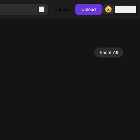
Sign in
Cancel
Upload
Reset All