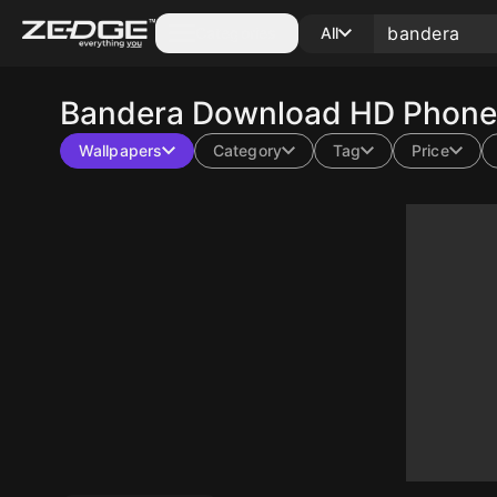
Categories
All
Bandera
Download HD Phone 
Wallpapers
Category
Tag
Price