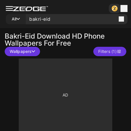
All
Bakri-Eid
Download HD Phone
Wallpapers For Free
Wallpapers
Filters (1)
10
10
10
10
10
10