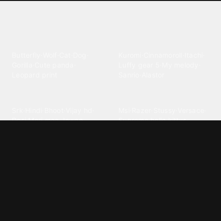
Explore different wallpaper
categories
Animals
Anime
Butterfly
·
Wolf
·
Cat
·
Dog
·
Kuromi
·
Cinnamoroll
·
Itachi
·
Gorilla
·
Cute panda
·
Luffy gear 5
·
My melody
·
Leopard print
Sanrio
·
Alastor
Bollywood
Brands
Srk
·
Hindi
·
Bhoot
·
Vijay hd
·
Msi
·
Razer
·
Stussy
·
Versace
·
Desi
·
Meri maa
·
Jawan
Supreme
·
hello kittys
·
Oneplus
Cars & Vehicles
Comics
Jdm
·
Hot wheels
·
Bmw 4k
·
Cartoon
·
Stitchs
·
Marvel
·
Zx10r
·
Car photos
·
Bmw car
Steven universe
·
·
Bugatti chiron
Powerpuff girls
·
Spiderman 4k
·
Lobo
Designs
Drawings