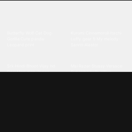
Explore different wallpaper
categories
Animals
Anime
Butterfly
·
Wolf
·
Cat
·
Dog
·
Kuromi
·
Cinnamoroll
·
Itachi
·
Gorilla
·
Cute panda
·
Luffy gear 5
·
My melody
·
Leopard print
Sanrio
·
Alastor
Bollywood
Brands
Srk
·
Hindi
·
Bhoot
·
Vijay hd
·
Msi
·
Razer
·
Stussy
·
Versace
·
Desi
·
Meri maa
·
Jawan
Supreme
·
hello kittys
·
Oneplus
Cars & Vehicles
Comics
Jdm
·
Hot wheels
·
Bmw 4k
·
Cartoon
·
Stitchs
·
Marvel
·
Zx10r
·
Car photos
·
Bmw car
Steven universe
·
·
Bugatti chiron
Powerpuff girls
·
Spiderman 4k
·
Lobo
Designs
Drawings