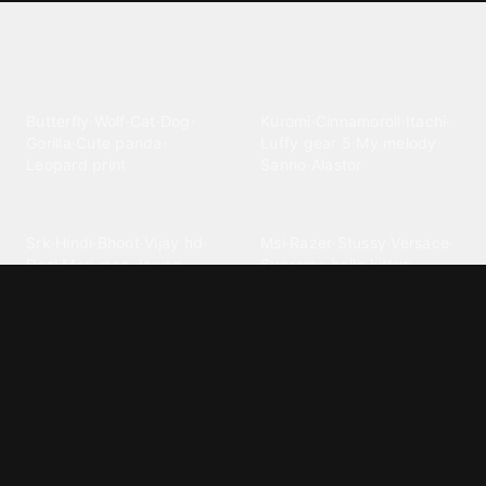
Explore different wallpaper
categories
Animals
Anime
Butterfly
·
Wolf
·
Cat
·
Dog
·
Kuromi
·
Cinnamoroll
·
Itachi
·
Gorilla
·
Cute panda
·
Luffy gear 5
·
My melody
·
Leopard print
Sanrio
·
Alastor
Bollywood
Brands
Srk
·
Hindi
·
Bhoot
·
Vijay hd
·
Msi
·
Razer
·
Stussy
·
Versace
·
Desi
·
Meri maa
·
Jawan
Supreme
·
hello kittys
·
Oneplus
Cars & Vehicles
Comics
Jdm
·
Hot wheels
·
Bmw 4k
·
Cartoon
·
Stitchs
·
Marvel
·
Zx10r
·
Car photos
·
Bmw car
Steven universe
·
·
Bugatti chiron
Powerpuff girls
·
Spiderman 4k
·
Lobo
Designs
Drawings