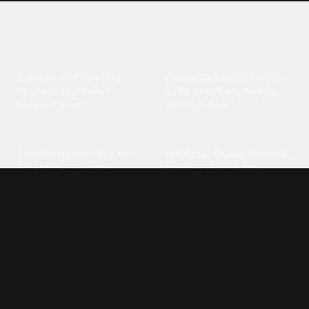
Explore different wallpaper
categories
Animals
Anime
Butterfly
·
Wolf
·
Cat
·
Dog
·
Kuromi
·
Cinnamoroll
·
Itachi
·
Gorilla
·
Cute panda
·
Luffy gear 5
·
My melody
·
Leopard print
Sanrio
·
Alastor
Bollywood
Brands
Srk
·
Hindi
·
Bhoot
·
Vijay hd
·
Msi
·
Razer
·
Stussy
·
Versace
·
Desi
·
Meri maa
·
Jawan
Supreme
·
hello kittys
·
Oneplus
Cars & Vehicles
Comics
Jdm
·
Hot wheels
·
Bmw 4k
·
Cartoon
·
Stitchs
·
Marvel
·
Zx10r
·
Car photos
·
Bmw car
Steven universe
·
·
Bugatti chiron
Powerpuff girls
·
Spiderman 4k
·
Lobo
Designs
Drawings