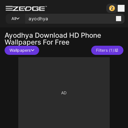
All
Ayodhya
Download HD Phone
Wallpapers For Free
Wallpapers
Filters (1)
10