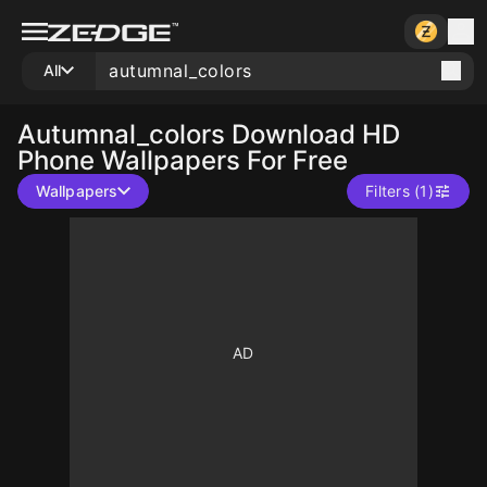
All
Autumnal_colors
Download HD
Phone Wallpapers For Free
Wallpapers
Filters (1)
10
10
10
10
10