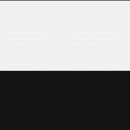
Explore different wallpaper
categories
Animals
Anime
Butterfly
·
Wolf
·
Cat
·
Dog
·
Kuromi
·
Cinnamoroll
·
Itachi
·
Gorilla
·
Cute panda
·
Luffy gear 5
·
My melody
·
Leopard print
Sanrio
·
Alastor
Bollywood
Brands
Srk
·
Hindi
·
Bhoot
·
Vijay hd
·
Msi
·
Razer
·
Stussy
·
Versace
·
Desi
·
Meri maa
·
Jawan
Supreme
·
hello kittys
·
Oneplus
Cars & Vehicles
Comics
Jdm
·
Hot wheels
·
Bmw 4k
·
Cartoon
·
Stitchs
·
Marvel
·
Zx10r
·
Car photos
·
Bmw car
Steven universe
·
·
Bugatti chiron
Powerpuff girls
·
Spiderman 4k
·
Lobo
Designs
Drawings