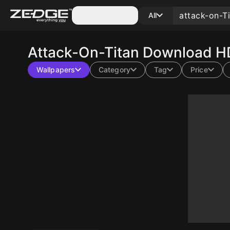
Categories
All
Attack-On-Titan
Download HD
Wallpapers
Category
Tag
Price