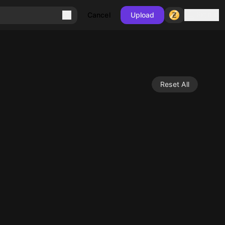
Sign in
Cancel
Upload
Reset All