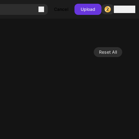
Sign in
Cancel
Upload
Reset All
10
10
10
10