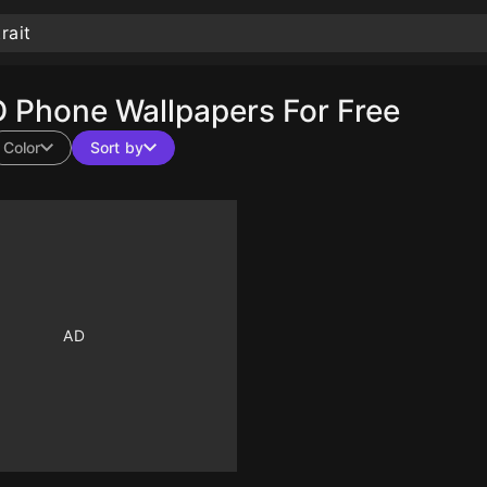
 Phone Wallpapers For Free
Color
Sort by
10
10
10
10
10