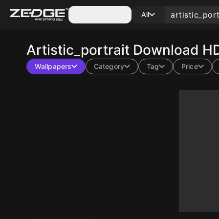
Categories
All
Artistic_portrait
Download HD
Wallpapers
Category
Tag
Price
10
10
10