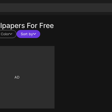
papers For Free
Color
Sort by
10
10
10