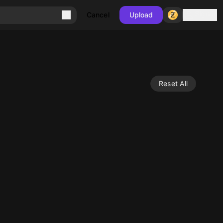
Sign in
Cancel
Upload
Reset All
10
10