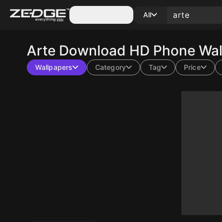
Categories
All
Arte
Download HD Phone Wall
Wallpapers
Category
Tag
Price