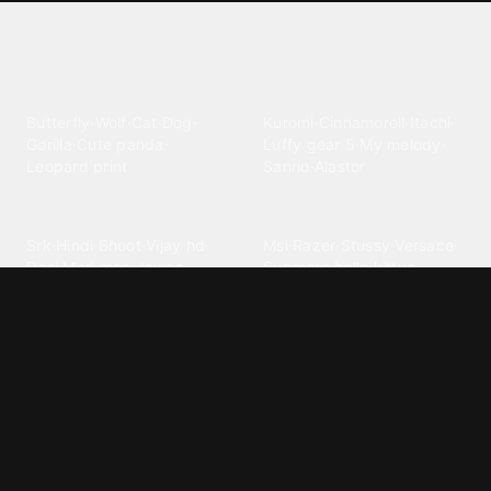
Explore different wallpaper
categories
Animals
Anime
Butterfly
·
Wolf
·
Cat
·
Dog
·
Kuromi
·
Cinnamoroll
·
Itachi
·
Gorilla
·
Cute panda
·
Luffy gear 5
·
My melody
·
Leopard print
Sanrio
·
Alastor
Bollywood
Brands
Srk
·
Hindi
·
Bhoot
·
Vijay hd
·
Msi
·
Razer
·
Stussy
·
Versace
·
Desi
·
Meri maa
·
Jawan
Supreme
·
hello kittys
·
Oneplus
Cars & Vehicles
Comics
Jdm
·
Hot wheels
·
Bmw 4k
·
Cartoon
·
Stitchs
·
Marvel
·
Zx10r
·
Car photos
·
Bmw car
Steven universe
·
·
Bugatti chiron
Powerpuff girls
·
Spiderman 4k
·
Lobo
Designs
Drawings