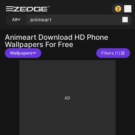
All
Animeart
Download HD Phone
Wallpapers For Free
Wallpapers
Filters (1)
10
10
10
10
10