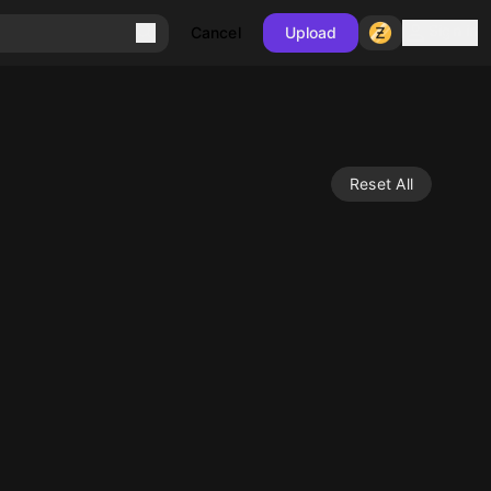
Sign in
Cancel
Upload
Reset All