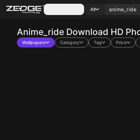
Categories
All
Anime_ride
Download HD Phon
Wallpapers
Category
Tag
Price
10