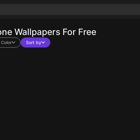
e Wallpapers For Free
Color
Sort by