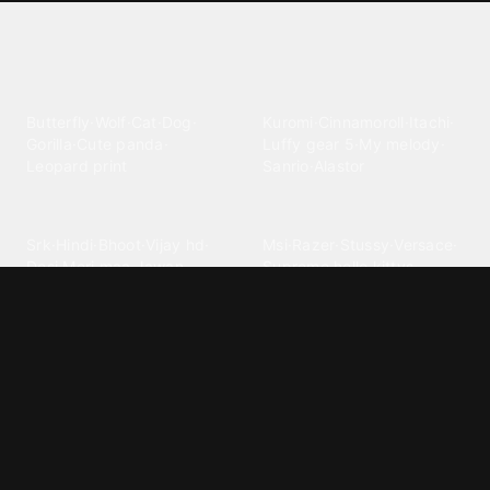
Explore different wallpaper
categories
Animals
Anime
Butterfly
·
Wolf
·
Cat
·
Dog
·
Kuromi
·
Cinnamoroll
·
Itachi
·
Gorilla
·
Cute panda
·
Luffy gear 5
·
My melody
·
Leopard print
Sanrio
·
Alastor
Bollywood
Brands
Srk
·
Hindi
·
Bhoot
·
Vijay hd
·
Msi
·
Razer
·
Stussy
·
Versace
·
Desi
·
Meri maa
·
Jawan
Supreme
·
hello kittys
·
Oneplus
Cars & Vehicles
Comics
Jdm
·
Hot wheels
·
Bmw 4k
·
Cartoon
·
Stitchs
·
Marvel
·
Zx10r
·
Car photos
·
Bmw car
Steven universe
·
·
Bugatti chiron
Powerpuff girls
·
Spiderman 4k
·
Lobo
Designs
Drawings