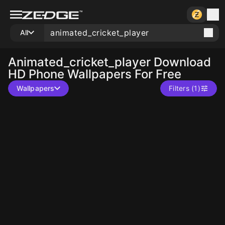
All
Animated_cricket_player
Download
HD Phone Wallpapers For Free
Wallpapers
Filters (1)
10