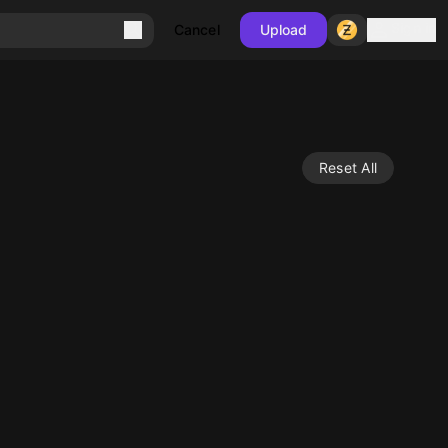
Sign in
Cancel
Upload
Reset All
10