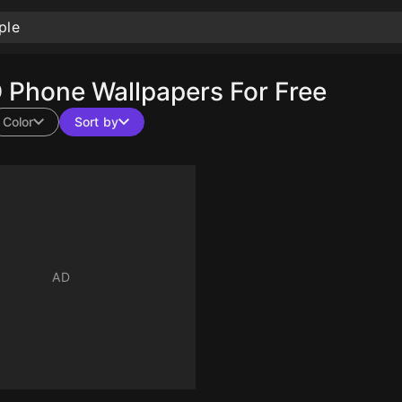
Phone Wallpapers For Free
Color
Sort by
10
10