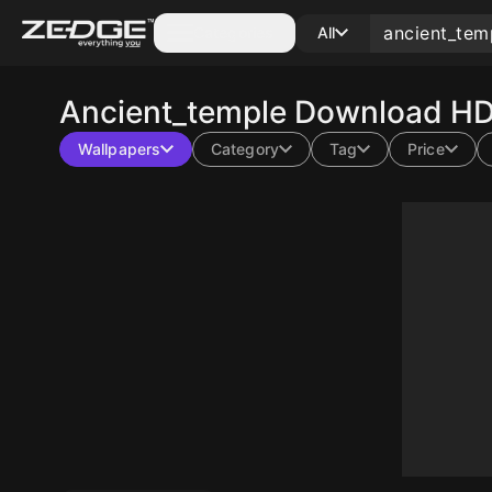
Categories
All
Ancient_temple
Download HD 
Wallpapers
Category
Tag
Price
10
10