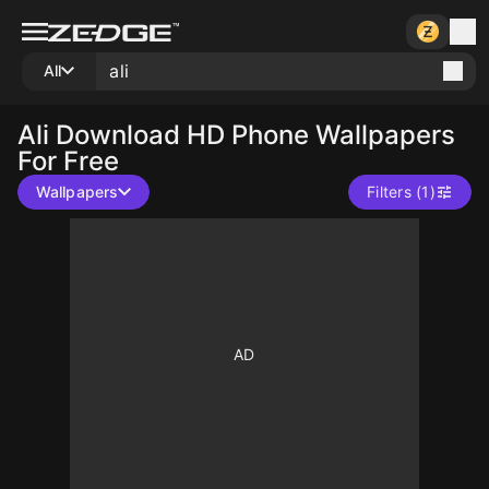
All
Ali
Download HD Phone Wallpapers
For Free
Wallpapers
Filters (1)
10
10
10
10
10