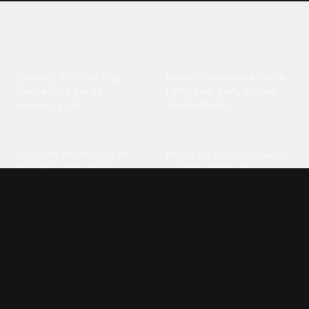
Explore different wallpaper
categories
Animals
Anime
Butterfly
·
Wolf
·
Cat
·
Dog
·
Kuromi
·
Cinnamoroll
·
Itachi
·
Gorilla
·
Cute panda
·
Luffy gear 5
·
My melody
·
Leopard print
Sanrio
·
Alastor
Bollywood
Brands
Srk
·
Hindi
·
Bhoot
·
Vijay hd
·
Msi
·
Razer
·
Stussy
·
Versace
·
Desi
·
Meri maa
·
Jawan
Supreme
·
hello kittys
·
Oneplus
Cars & Vehicles
Comics
Jdm
·
Hot wheels
·
Bmw 4k
·
Cartoon
·
Stitchs
·
Marvel
·
Zx10r
·
Car photos
·
Bmw car
Steven universe
·
·
Bugatti chiron
Powerpuff girls
·
Spiderman 4k
·
Lobo
Designs
Drawings