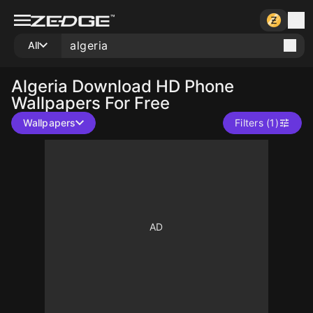
All
Algeria
Download HD Phone
Wallpapers For Free
Wallpapers
Filters (1)
10
10