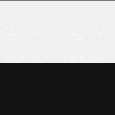
Explore different wallpaper
categories
Animals
Anime
Butterfly
·
Wolf
·
Cat
·
Dog
·
Kuromi
·
Cinnamoroll
·
Itachi
·
Gorilla
·
Cute panda
·
Luffy gear 5
·
My melody
·
Leopard print
Sanrio
·
Alastor
Bollywood
Brands
Srk
·
Hindi
·
Bhoot
·
Vijay hd
·
Msi
·
Razer
·
Stussy
·
Versace
·
Desi
·
Meri maa
·
Jawan
Supreme
·
hello kittys
·
Oneplus
Cars & Vehicles
Comics
Jdm
·
Hot wheels
·
Bmw 4k
·
Cartoon
·
Stitchs
·
Marvel
·
Zx10r
·
Car photos
·
Bmw car
Steven universe
·
·
Bugatti chiron
Powerpuff girls
·
Spiderman 4k
·
Lobo
Designs
Drawings