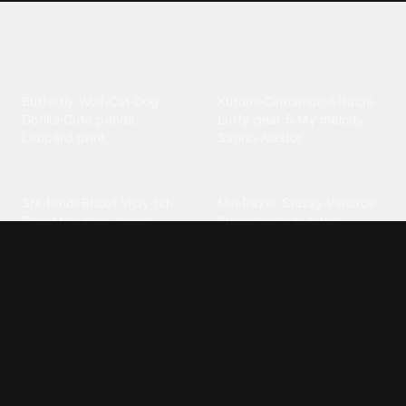
Explore different wallpaper
categories
Animals
Anime
Butterfly
·
Wolf
·
Cat
·
Dog
·
Kuromi
·
Cinnamoroll
·
Itachi
·
Gorilla
·
Cute panda
·
Luffy gear 5
·
My melody
·
Leopard print
Sanrio
·
Alastor
Bollywood
Brands
Srk
·
Hindi
·
Bhoot
·
Vijay hd
·
Msi
·
Razer
·
Stussy
·
Versace
·
Desi
·
Meri maa
·
Jawan
Supreme
·
hello kittys
·
Oneplus
Cars & Vehicles
Comics
Jdm
·
Hot wheels
·
Bmw 4k
·
Cartoon
·
Stitchs
·
Marvel
·
Zx10r
·
Car photos
·
Bmw car
Steven universe
·
·
Bugatti chiron
Powerpuff girls
·
Spiderman 4k
·
Lobo
Designs
Drawings