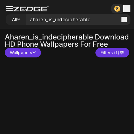
All
Aharen_is_indecipherable
Download
HD Phone Wallpapers For Free
Wallpapers
Filters (1)