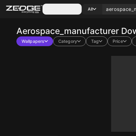
Categories
All
Aerospace_manufacturer
Dow
Wallpapers
Category
Tag
Price