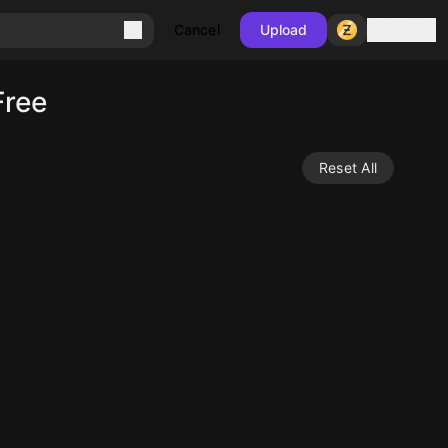
Sign in
Cancel
Upload
Free
Reset All