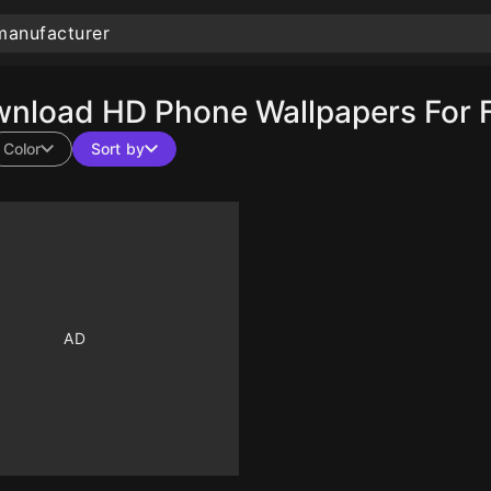
nload HD Phone Wallpapers For 
Color
Sort by