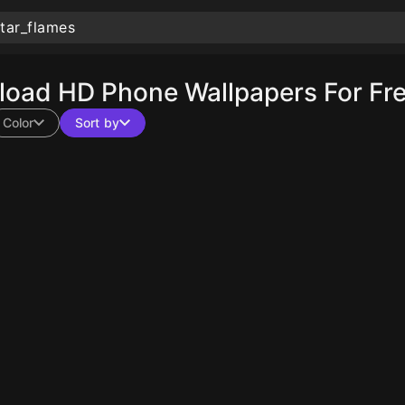
oad HD Phone Wallpapers For Fr
Color
Sort by