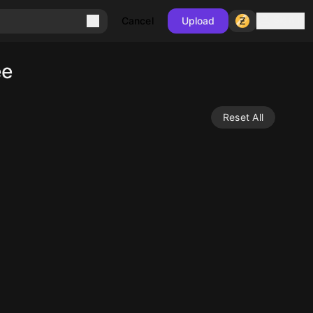
Sign in
Cancel
Upload
ee
Reset All