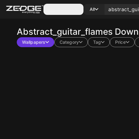
Categories
All
Abstract_guitar_flames
Downl
Wallpapers
Category
Tag
Price
10