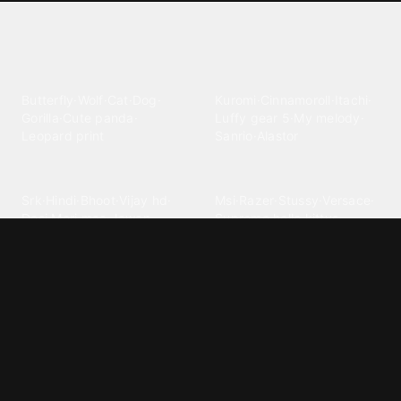
Explore different wallpaper
categories
Animals
Anime
Butterfly
·
Wolf
·
Cat
·
Dog
·
Kuromi
·
Cinnamoroll
·
Itachi
·
Gorilla
·
Cute panda
·
Luffy gear 5
·
My melody
·
Leopard print
Sanrio
·
Alastor
Bollywood
Brands
Srk
·
Hindi
·
Bhoot
·
Vijay hd
·
Msi
·
Razer
·
Stussy
·
Versace
·
Desi
·
Meri maa
·
Jawan
Supreme
·
hello kittys
·
Oneplus
Cars & Vehicles
Comics
Jdm
·
Hot wheels
·
Bmw 4k
·
Cartoon
·
Stitchs
·
Marvel
·
Zx10r
·
Car photos
·
Bmw car
Steven universe
·
·
Bugatti chiron
Powerpuff girls
·
Spiderman 4k
·
Lobo
Designs
Drawings