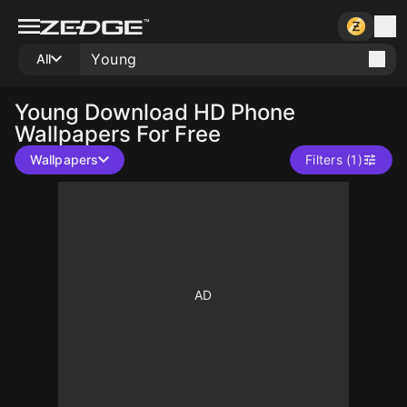
All
Young
Download HD Phone
Wallpapers For Free
Wallpapers
Filters (1)
10
10
10
10
10