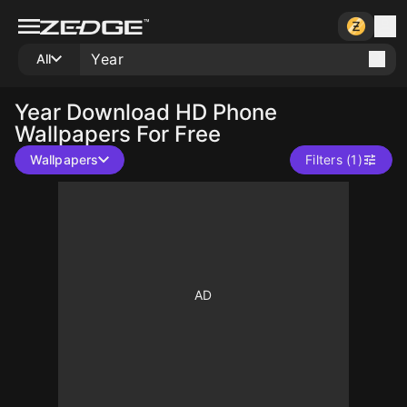
All
Year
Download HD Phone
Wallpapers For Free
Wallpapers
Filters (1)
10
10
10
10
10