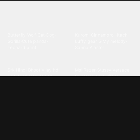
Explore different wallpaper
categories
Animals
Anime
Butterfly
·
Wolf
·
Cat
·
Dog
·
Kuromi
·
Cinnamoroll
·
Itachi
·
Gorilla
·
Cute panda
·
Luffy gear 5
·
My melody
·
Leopard print
Sanrio
·
Alastor
Bollywood
Brands
Srk
·
Hindi
·
Bhoot
·
Vijay hd
·
Msi
·
Razer
·
Stussy
·
Versace
·
Desi
·
Meri maa
·
Jawan
Supreme
·
hello kittys
·
Oneplus
Cars & Vehicles
Comics
Jdm
·
Hot wheels
·
Bmw 4k
·
Cartoon
·
Stitchs
·
Marvel
·
Zx10r
·
Car photos
·
Bmw car
Steven universe
·
·
Bugatti chiron
Powerpuff girls
·
Spiderman 4k
·
Lobo
Designs
Drawings