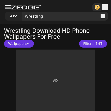
All
Wrestling
Download HD Phone
Wallpapers For Free
Wallpapers
Filters (1)
10