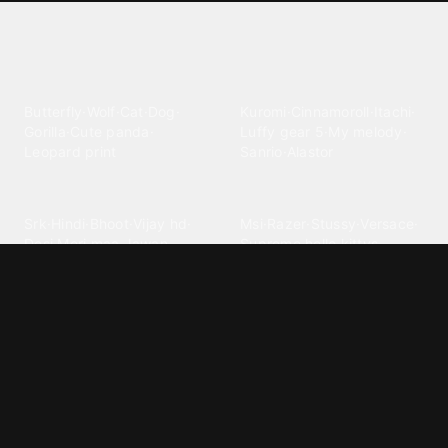
Explore different wallpaper
categories
Animals
Anime
Butterfly
·
Wolf
·
Cat
·
Dog
·
Kuromi
·
Cinnamoroll
·
Itachi
·
Gorilla
·
Cute panda
·
Luffy gear 5
·
My melody
·
Leopard print
Sanrio
·
Alastor
Bollywood
Brands
Srk
·
Hindi
·
Bhoot
·
Vijay hd
·
Msi
·
Razer
·
Stussy
·
Versace
·
Desi
·
Meri maa
·
Jawan
Supreme
·
hello kittys
·
Oneplus
Cars & Vehicles
Comics
Jdm
·
Hot wheels
·
Bmw 4k
·
Cartoon
·
Stitchs
·
Marvel
·
Zx10r
·
Car photos
·
Bmw car
Steven universe
·
·
Bugatti chiron
Powerpuff girls
·
Spiderman 4k
·
Lobo
Designs
Drawings