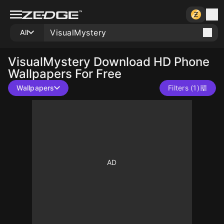
All
VisualMystery
Download HD Phone
Wallpapers For Free
Wallpapers
Filters (1)
10
10
10
10
10
10