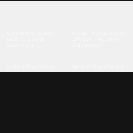
Explore different wallpaper
categories
Animals
Anime
Butterfly
·
Wolf
·
Cat
·
Dog
·
Kuromi
·
Cinnamoroll
·
Itachi
·
Gorilla
·
Cute panda
·
Luffy gear 5
·
My melody
·
Leopard print
Sanrio
·
Alastor
Bollywood
Brands
Srk
·
Hindi
·
Bhoot
·
Vijay hd
·
Msi
·
Razer
·
Stussy
·
Versace
·
Desi
·
Meri maa
·
Jawan
Supreme
·
hello kittys
·
Oneplus
Cars & Vehicles
Comics
Jdm
·
Hot wheels
·
Bmw 4k
·
Cartoon
·
Stitchs
·
Marvel
·
Zx10r
·
Car photos
·
Bmw car
Steven universe
·
·
Bugatti chiron
Powerpuff girls
·
Spiderman 4k
·
Lobo
Designs
Drawings