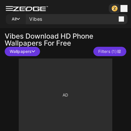
All
Vibes
Download HD Phone
Wallpapers For Free
Wallpapers
Filters (1)
10
10
10
10