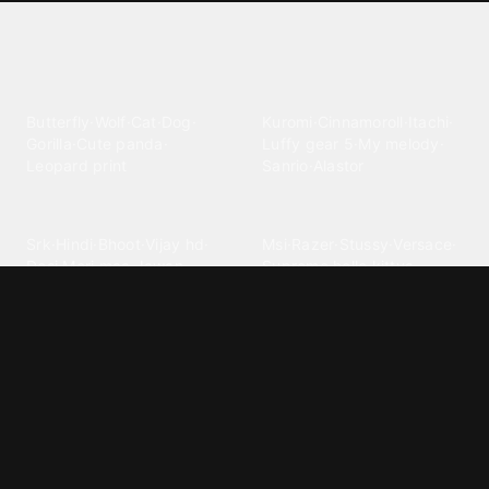
Explore different wallpaper
categories
Animals
Anime
Butterfly
·
Wolf
·
Cat
·
Dog
·
Kuromi
·
Cinnamoroll
·
Itachi
·
Gorilla
·
Cute panda
·
Luffy gear 5
·
My melody
·
Leopard print
Sanrio
·
Alastor
Bollywood
Brands
Srk
·
Hindi
·
Bhoot
·
Vijay hd
·
Msi
·
Razer
·
Stussy
·
Versace
·
Desi
·
Meri maa
·
Jawan
Supreme
·
hello kittys
·
Oneplus
Cars & Vehicles
Comics
Jdm
·
Hot wheels
·
Bmw 4k
·
Cartoon
·
Stitchs
·
Marvel
·
Zx10r
·
Car photos
·
Bmw car
Steven universe
·
·
Bugatti chiron
Powerpuff girls
·
Spiderman 4k
·
Lobo
Designs
Drawings