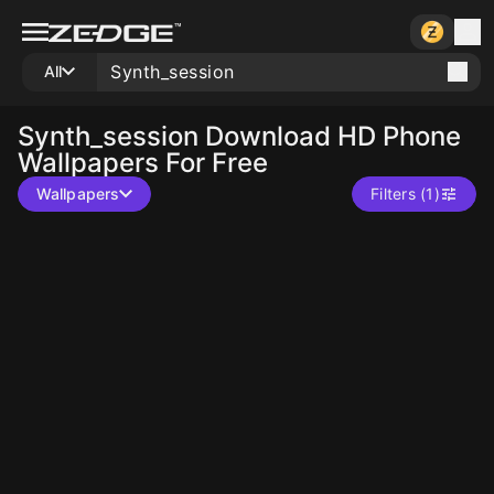
All
Synth_session
Download HD Phone
Wallpapers For Free
Wallpapers
Filters (1)
10