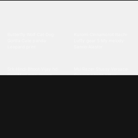
Explore different wallpaper
categories
Animals
Anime
Butterfly
·
Wolf
·
Cat
·
Dog
·
Kuromi
·
Cinnamoroll
·
Itachi
·
Gorilla
·
Cute panda
·
Luffy gear 5
·
My melody
·
Leopard print
Sanrio
·
Alastor
Bollywood
Brands
Srk
·
Hindi
·
Bhoot
·
Vijay hd
·
Msi
·
Razer
·
Stussy
·
Versace
·
Desi
·
Meri maa
·
Jawan
Supreme
·
hello kittys
·
Oneplus
Cars & Vehicles
Comics
Jdm
·
Hot wheels
·
Bmw 4k
·
Cartoon
·
Stitchs
·
Marvel
·
Zx10r
·
Car photos
·
Bmw car
Steven universe
·
·
Bugatti chiron
Powerpuff girls
·
Spiderman 4k
·
Lobo
Designs
Drawings