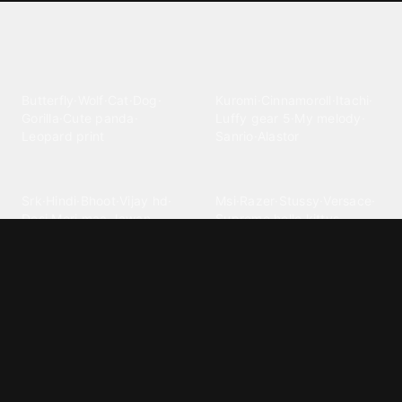
Explore different wallpaper
categories
Animals
Anime
Butterfly
·
Wolf
·
Cat
·
Dog
·
Kuromi
·
Cinnamoroll
·
Itachi
·
Gorilla
·
Cute panda
·
Luffy gear 5
·
My melody
·
Leopard print
Sanrio
·
Alastor
Bollywood
Brands
Srk
·
Hindi
·
Bhoot
·
Vijay hd
·
Msi
·
Razer
·
Stussy
·
Versace
·
Desi
·
Meri maa
·
Jawan
Supreme
·
hello kittys
·
Oneplus
Cars & Vehicles
Comics
Jdm
·
Hot wheels
·
Bmw 4k
·
Cartoon
·
Stitchs
·
Marvel
·
Zx10r
·
Car photos
·
Bmw car
Steven universe
·
·
Bugatti chiron
Powerpuff girls
·
Spiderman 4k
·
Lobo
Designs
Drawings