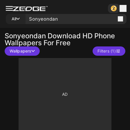
All
Sonyeondan
Download HD Phone
Wallpapers For Free
Wallpapers
Filters (1)