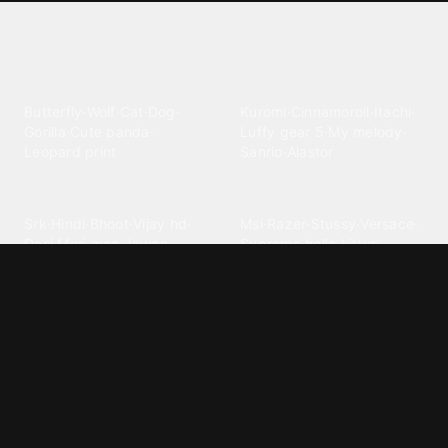
Explore different wallpaper
categories
Animals
Anime
Butterfly
·
Wolf
·
Cat
·
Dog
·
Kuromi
·
Cinnamoroll
·
Itachi
·
Gorilla
·
Cute panda
·
Luffy gear 5
·
My melody
·
Leopard print
Sanrio
·
Alastor
Bollywood
Brands
Srk
·
Hindi
·
Bhoot
·
Vijay hd
·
Msi
·
Razer
·
Stussy
·
Versace
·
Desi
·
Meri maa
·
Jawan
Supreme
·
hello kittys
·
Oneplus
Cars & Vehicles
Comics
Jdm
·
Hot wheels
·
Bmw 4k
·
Cartoon
·
Stitchs
·
Marvel
·
Zx10r
·
Car photos
·
Bmw car
Steven universe
·
·
Bugatti chiron
Powerpuff girls
·
Spiderman 4k
·
Lobo
Designs
Drawings