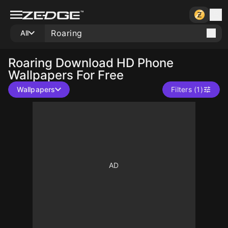
All
Roaring
Download HD Phone
Wallpapers For Free
Wallpapers
Filters (1)
10
10
10
10
10
10