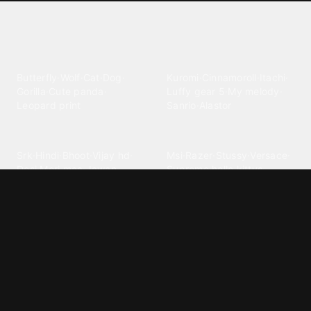
Explore different wallpaper
categories
Animals
Anime
Butterfly
·
Wolf
·
Cat
·
Dog
·
Kuromi
·
Cinnamoroll
·
Itachi
·
Gorilla
·
Cute panda
·
Luffy gear 5
·
My melody
·
Leopard print
Sanrio
·
Alastor
Bollywood
Brands
Srk
·
Hindi
·
Bhoot
·
Vijay hd
·
Msi
·
Razer
·
Stussy
·
Versace
·
Desi
·
Meri maa
·
Jawan
Supreme
·
hello kittys
·
Oneplus
Cars & Vehicles
Comics
Jdm
·
Hot wheels
·
Bmw 4k
·
Cartoon
·
Stitchs
·
Marvel
·
Zx10r
·
Car photos
·
Bmw car
Steven universe
·
·
Bugatti chiron
Powerpuff girls
·
Spiderman 4k
·
Lobo
Designs
Drawings