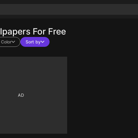
papers For Free
Color
Sort by