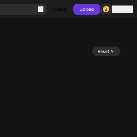
Sign in
Cancel
Upload
Reset All