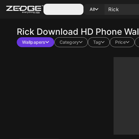
Categories
All
Rick
Download HD Phone Wall
Wallpapers
Category
Tag
Price