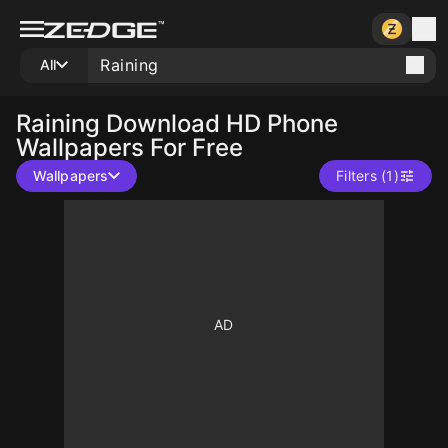
All
Raining
Download HD Phone
Wallpapers For Free
Wallpapers
Filters (1)
10
10
10
10
10