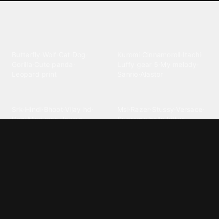
Explore different wallpaper
categories
Animals
Anime
Butterfly
·
Wolf
·
Cat
·
Dog
·
Kuromi
·
Cinnamoroll
·
Itachi
·
Gorilla
·
Cute panda
·
Luffy gear 5
·
My melody
·
Leopard print
Sanrio
·
Alastor
Bollywood
Brands
Srk
·
Hindi
·
Bhoot
·
Vijay hd
·
Msi
·
Razer
·
Stussy
·
Versace
·
Desi
·
Meri maa
·
Jawan
Supreme
·
hello kittys
·
Oneplus
Cars & Vehicles
Comics
Jdm
·
Hot wheels
·
Bmw 4k
·
Cartoon
·
Stitchs
·
Marvel
·
Zx10r
·
Car photos
·
Bmw car
Steven universe
·
·
Bugatti chiron
Powerpuff girls
·
Spiderman 4k
·
Lobo
Designs
Drawings