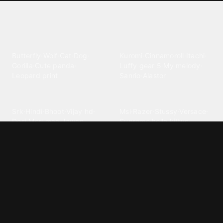
Explore different wallpaper
categories
Animals
Anime
Butterfly
·
Wolf
·
Cat
·
Dog
·
Kuromi
·
Cinnamoroll
·
Itachi
·
Gorilla
·
Cute panda
·
Luffy gear 5
·
My melody
·
Leopard print
Sanrio
·
Alastor
Bollywood
Brands
Srk
·
Hindi
·
Bhoot
·
Vijay hd
·
Msi
·
Razer
·
Stussy
·
Versace
·
Desi
·
Meri maa
·
Jawan
Supreme
·
hello kittys
·
Oneplus
Cars & Vehicles
Comics
Jdm
·
Hot wheels
·
Bmw 4k
·
Cartoon
·
Stitchs
·
Marvel
·
Zx10r
·
Car photos
·
Bmw car
Steven universe
·
·
Bugatti chiron
Powerpuff girls
·
Spiderman 4k
·
Lobo
Designs
Drawings