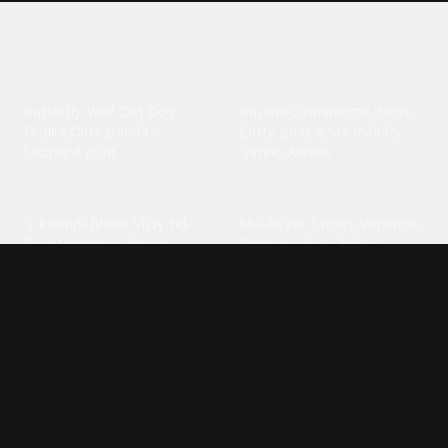
Explore different wallpaper
categories
Animals
Anime
Butterfly
·
Wolf
·
Cat
·
Dog
·
Kuromi
·
Cinnamoroll
·
Itachi
·
Gorilla
·
Cute panda
·
Luffy gear 5
·
My melody
·
Leopard print
Sanrio
·
Alastor
Bollywood
Brands
Srk
·
Hindi
·
Bhoot
·
Vijay hd
·
Msi
·
Razer
·
Stussy
·
Versace
·
Desi
·
Meri maa
·
Jawan
Supreme
·
hello kittys
·
Oneplus
Cars & Vehicles
Comics
Jdm
·
Hot wheels
·
Bmw 4k
·
Cartoon
·
Stitchs
·
Marvel
·
Zx10r
·
Car photos
·
Bmw car
Steven universe
·
·
Bugatti chiron
Powerpuff girls
·
Spiderman 4k
·
Lobo
Designs
Drawings