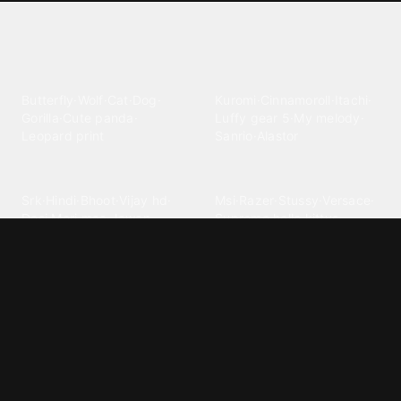
Explore different wallpaper
categories
Animals
Anime
Butterfly
·
Wolf
·
Cat
·
Dog
·
Kuromi
·
Cinnamoroll
·
Itachi
·
Gorilla
·
Cute panda
·
Luffy gear 5
·
My melody
·
Leopard print
Sanrio
·
Alastor
Bollywood
Brands
Srk
·
Hindi
·
Bhoot
·
Vijay hd
·
Msi
·
Razer
·
Stussy
·
Versace
·
Desi
·
Meri maa
·
Jawan
Supreme
·
hello kittys
·
Oneplus
Cars & Vehicles
Comics
Jdm
·
Hot wheels
·
Bmw 4k
·
Cartoon
·
Stitchs
·
Marvel
·
Zx10r
·
Car photos
·
Bmw car
Steven universe
·
·
Bugatti chiron
Powerpuff girls
·
Spiderman 4k
·
Lobo
Designs
Drawings