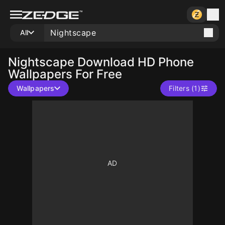
All
Nightscape
Download HD Phone
Wallpapers For Free
Wallpapers
Filters (1)
10