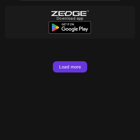
Download app
50
10
10
10
10
10
Load more