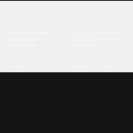
Explore different wallpaper
categories
Animals
Anime
Butterfly
·
Wolf
·
Cat
·
Dog
·
Kuromi
·
Cinnamoroll
·
Itachi
·
Gorilla
·
Cute panda
·
Luffy gear 5
·
My melody
·
Leopard print
Sanrio
·
Alastor
Bollywood
Brands
Srk
·
Hindi
·
Bhoot
·
Vijay hd
·
Msi
·
Razer
·
Stussy
·
Versace
·
Desi
·
Meri maa
·
Jawan
Supreme
·
hello kittys
·
Oneplus
Cars & Vehicles
Comics
Jdm
·
Hot wheels
·
Bmw 4k
·
Cartoon
·
Stitchs
·
Marvel
·
Zx10r
·
Car photos
·
Bmw car
Steven universe
·
·
Bugatti chiron
Powerpuff girls
·
Spiderman 4k
·
Lobo
Designs
Drawings