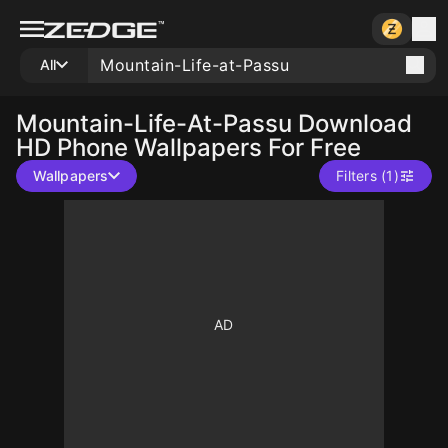
All
Mountain-Life-At-Passu
Download
HD Phone Wallpapers For Free
Wallpapers
Filters (1)
10
10