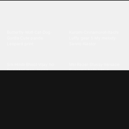
Explore different wallpaper
categories
Animals
Anime
Butterfly
·
Wolf
·
Cat
·
Dog
·
Kuromi
·
Cinnamoroll
·
Itachi
·
Gorilla
·
Cute panda
·
Luffy gear 5
·
My melody
·
Leopard print
Sanrio
·
Alastor
Bollywood
Brands
Srk
·
Hindi
·
Bhoot
·
Vijay hd
·
Msi
·
Razer
·
Stussy
·
Versace
·
Desi
·
Meri maa
·
Jawan
Supreme
·
hello kittys
·
Oneplus
Cars & Vehicles
Comics
Jdm
·
Hot wheels
·
Bmw 4k
·
Cartoon
·
Stitchs
·
Marvel
·
Zx10r
·
Car photos
·
Bmw car
Steven universe
·
·
Bugatti chiron
Powerpuff girls
·
Spiderman 4k
·
Lobo
Designs
Drawings