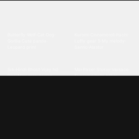
Explore different wallpaper
categories
Animals
Anime
Butterfly
·
Wolf
·
Cat
·
Dog
·
Kuromi
·
Cinnamoroll
·
Itachi
·
Gorilla
·
Cute panda
·
Luffy gear 5
·
My melody
·
Leopard print
Sanrio
·
Alastor
Bollywood
Brands
Srk
·
Hindi
·
Bhoot
·
Vijay hd
·
Msi
·
Razer
·
Stussy
·
Versace
·
Desi
·
Meri maa
·
Jawan
Supreme
·
hello kittys
·
Oneplus
Cars & Vehicles
Comics
Jdm
·
Hot wheels
·
Bmw 4k
·
Cartoon
·
Stitchs
·
Marvel
·
Zx10r
·
Car photos
·
Bmw car
Steven universe
·
·
Bugatti chiron
Powerpuff girls
·
Spiderman 4k
·
Lobo
Designs
Drawings