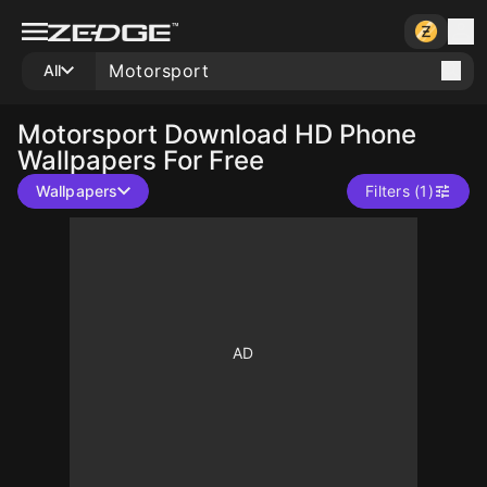
All
Motorsport
Download HD Phone
Wallpapers For Free
Wallpapers
Filters (1)
10