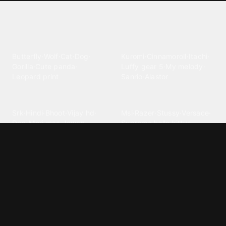
Explore different wallpaper
categories
Animals
Anime
Butterfly
·
Wolf
·
Cat
·
Dog
·
Kuromi
·
Cinnamoroll
·
Itachi
·
Gorilla
·
Cute panda
·
Luffy gear 5
·
My melody
·
Leopard print
Sanrio
·
Alastor
Bollywood
Brands
Srk
·
Hindi
·
Bhoot
·
Vijay hd
·
Msi
·
Razer
·
Stussy
·
Versace
·
Desi
·
Meri maa
·
Jawan
Supreme
·
hello kittys
·
Oneplus
Cars & Vehicles
Comics
Jdm
·
Hot wheels
·
Bmw 4k
·
Cartoon
·
Stitchs
·
Marvel
·
Zx10r
·
Car photos
·
Bmw car
Steven universe
·
·
Bugatti chiron
Powerpuff girls
·
Spiderman 4k
·
Lobo
Designs
Drawings