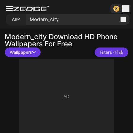
All
Modern_city
Download HD Phone
Wallpapers For Free
Wallpapers
Filters (1)
10
10
10
10
10
10